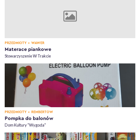
KATEGORIA,
, DZIELNICE,
PRZEDMIOTY
•
WAWER
Materace piankowe
Stowarzyszenie W Trakcie
KATEGORIA,
, DZIELNICE,
PRZEDMIOTY
•
REMBERTÓW
Pompka do balonów
Dom Kultury "Wygoda"