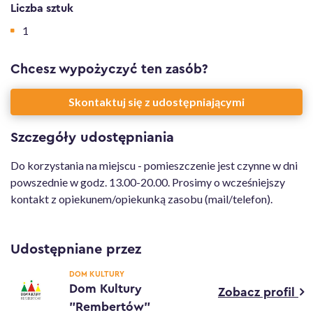
Informacje o udostępnionym przedmiocie
Liczba sztuk
1
Chcesz wypożyczyć ten zasób?
Skontaktuj się z udostępniającymi
Szczegóły udostępniania
Do korzystania na miejscu - pomieszczenie jest czynne w dni
powszednie w godz. 13.00-20.00. Prosimy o wcześniejszy
kontakt z opiekunem/opiekunką zasobu (mail/telefon).
Udostępniane przez
DOM KULTURY
Dom Kultury
Zobacz profil
"Rembertów"