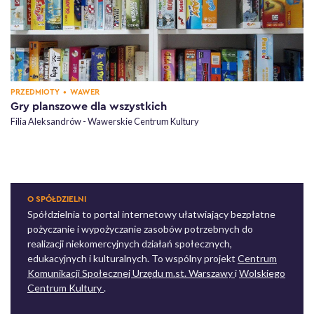
KATEGORIA,
, DZIELNICE,
PRZEDMIOTY
•
WAWER
Gry planszowe dla wszystkich
Filia Aleksandrów - Wawerskie Centrum Kultury
O SPÓŁDZIELNI
Spółdzielnia to portal internetowy ułatwiający bezpłatne
pożyczanie i wypożyczanie zasobów potrzebnych do
realizacji niekomercyjnych działań społecznych,
edukacyjnych i kulturalnych. To wspólny projekt
Centrum
otwiera się w nowe
Komunikacji Społecznej Urzędu m.st. Warszawy
i
Wolskiego
otwiera się w nowej karcie
Centrum Kultury
.