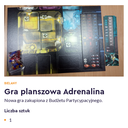
BIELANY
Gra planszowa Adrenalina
Nowa gra zakupiona z Budżetu Partycypacyjnego.
Informacje o udostępnionym przedmiocie
Liczba sztuk
1