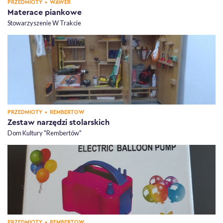
KATEGORIA,
, DZIELNICE,
PRZEDMIOTY
•
WAWER
Materace piankowe
Stowarzyszenie W Trakcie
KATEGORIA,
, DZIELNICE,
PRZEDMIOTY
•
REMBERTÓW
Zestaw narzędzi stolarskich
Dom Kultury "Rembertów"
KATEGORIA,
, DZIELNICE,
PRZEDMIOTY
•
REMBERTÓW