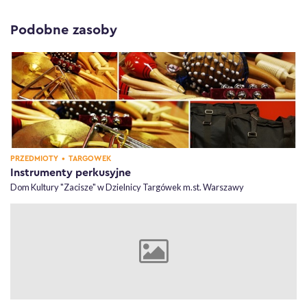
Podobne zasoby
KATEGORIA,
, DZIELNICE,
PRZEDMIOTY
•
TARGÓWEK
Instrumenty perkusyjne
Dom Kultury "Zacisze" w Dzielnicy Targówek m.st. Warszawy