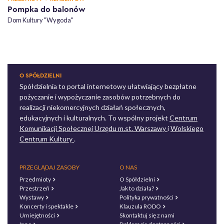
Pompka do balonów
Dom Kultury "Wygoda"
O SPÓŁDZIELNI
Spółdzielnia to portal internetowy ułatwiający bezpłatne
pożyczanie i wypożyczanie zasobów potrzebnych do
realizacji niekomercyjnych działań społecznych,
edukacyjnych i kulturalnych. To wspólny projekt
Centrum
otwiera się w nowe
Komunikacji Społecznej Urzędu m.st. Warszawy
i
Wolskiego
otwiera się w nowej karcie
Centrum Kultury
.
PRZEGLĄDAJ ZASOBY
O NAS
Przedmioty
O Spółdzielni
Przestrzeń
Jak to działa?
Wystawy
Polityka prywatności
Koncerty i spektakle
Klauzula RODO
Umiejętności
Skontaktuj się z nami